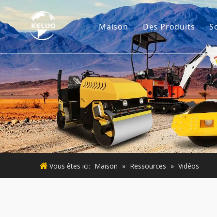
Maison
Des Produits
S
Moteur
Accessoires d'ex
Petites machine
Moteur d'occasi
Machines d'occa
Vous êtes ici:
Maison
»
Ressources
»
Vidéos