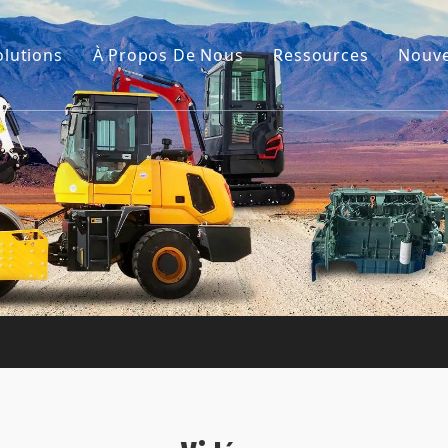
olutions
À Propos De Nous
Ressources
Nouve
Notre histoire
Guides
cavatrice
Notre avantage
FAQ
s de construction
Vidéos
on
sion