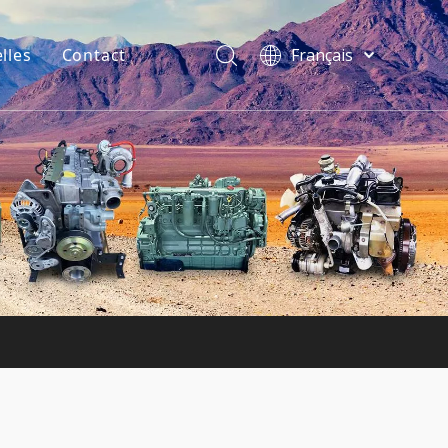
lles
Contact
Français
فارسی
Bahasa
indonesia
Türk dili
ไทย
Italiano
Deutsch
Português
Español
Pусский
English