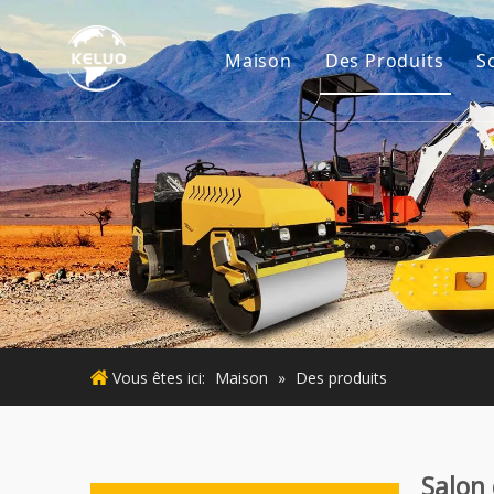
Maison
Des Produits
S
Moteur
Accessoires d'ex
Petites machine
Moteur d'occasi
Machines d'occa
Vous êtes ici:
Maison
»
Des produits
Salon