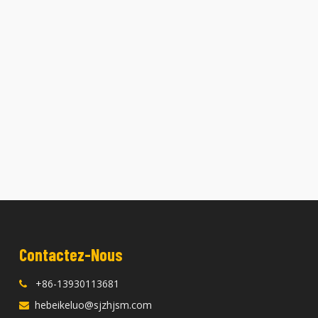
Contactez-Nous
+86-13930113681

hebeikeluo@sjzhjsm.com
