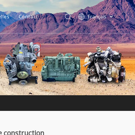
lles
Contact
Français
فارسی
Bahasa
indonesia
Türk dili
ไทย
Italiano
Deutsch
Português
Español
Pусский
English
e construction