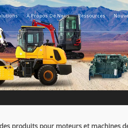
olutions
À Propos De Nous
Ressources
Nouve
Notre histoire
Guides
cavatrice
Notre avantage
FAQ
s de construction
Vidéos
on
sion
 des produits pour moteurs et machines d