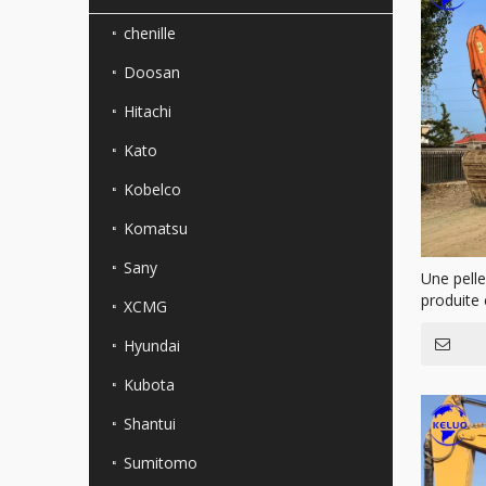
chenille
Doosan
Hitachi
Kato
Kobelco
Komatsu
Sany
Une pell
produite
XCMG
Hyundai
Kubota
Shantui
Sumitomo