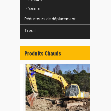
Yanmar
Réducteurs de déplacement
Treuil
Produits Chauds
Chargeuses 
Japon WA3
WA400 WA4