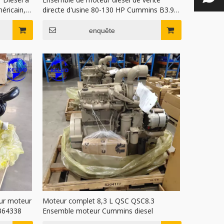
éricain,
directe d'usine 80-130 HP Cummins B3.9
4bt 4bta
enquête
ur moteur
Moteur complet 8,3 L QSC QSC8.3
364338
Ensemble moteur Cummins diesel