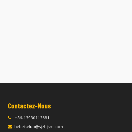
Contactez-Nous
+86-13930113681

hebeikeluo@sjzhjsm.com
