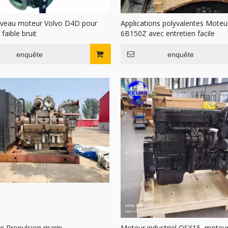
veau moteur Volvo D4D pour
Applications polyvalentes Moteu
faible bruit
6B150Z avec entretien facile
enquête
enquête
e Propulsion marin
Moteur industriel QSX15, moteur