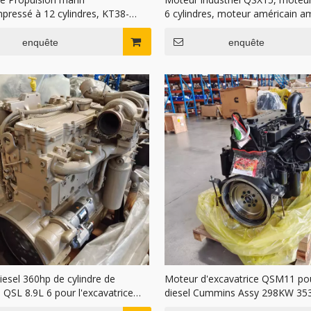
pressé à 12 cylindres, KT38-
6 cylindres, moteur américain am
 KT38, 1350hp, 900hp, 800hp,
moteur QSX15 pour Cummins
mmins
enquête
enquête
esel 360hp de cylindre de
Moteur d'excavatrice QSM11 po
QSL 8.9L 6 pour l'excavatrice
diesel Cummins Assy 298KW 35
9