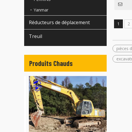
Yanmar
Réducteurs de déplacement
1
2
Treuil
pièces 
excavat
Produits Chauds
Chargeuses 
Japon WA3
WA400 WA4