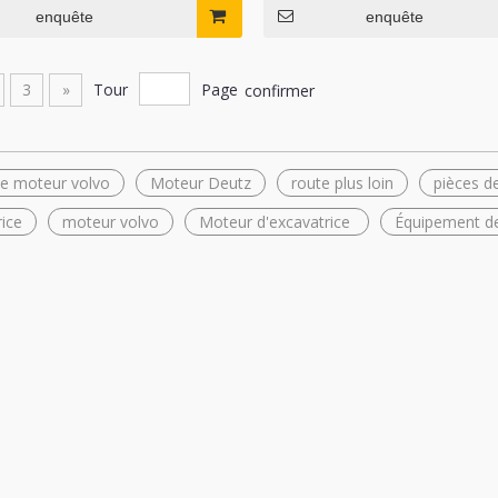
enquête
enquête
3
»
Tour
Page
confirmer
de moteur volvo
Moteur Deutz
route plus loin
pièces d
rice
moteur volvo
Moteur d'excavatrice
Équipement de
sur pneus d'occasion au
Nouveau moteur Diesel BF6M 1013
00 WA350 WA360 WA380
Deutz d'origine en Stock
70 Komatsu