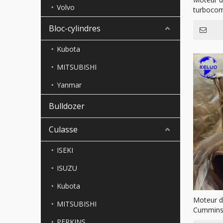
Volvo
turbocom
M900 K38
Bloc-cylindres
pour Cu
Kubota
MITSUBISHI
Yanmar
Bulldozer
Culasse
ISEKI
ISUZU
Kubota
Moteur di
MITSUBISHI
Cummins 
R385LC-
PERKINS