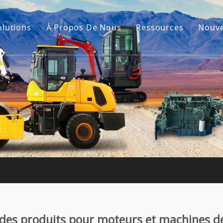
olutions
À Propos De Nous
Ressources
Nouve
Notre histoire
Guides
cavatrice
Notre avantage
FAQ
s de construction
Vidéos
on
sion
 des produits pour moteurs et machines d