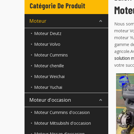
Catégorie De Produit
Mote
Moteur
Nous somm
moteur Vo
Moteur Deutz
moteur Yu
Moteur Volvo
gamme de 
agricole.A
Moteur Cummins
solution 
votre succ
Moteur chenille
Moteur Weichai
Moteur Yuchai
Moteur d'occasion
Moteur Cummins d'occasion
Moteur Mitsubishi d'occasion
Moteur Nissan d'occasion