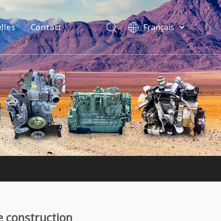
lles
Contact
Français
فارسی
Bahasa
indonesia
Türk dili
ไทย
Italiano
Deutsch
Português
Español
Pусский
English
e construction