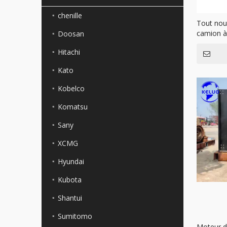
chenille
Tout nou
camion à 
Doosan
Hitachi
Kato
Kobelco
Komatsu
Sany
XCMG
Hyundai
Kubota
Shantui
Sumitomo
Moteur d