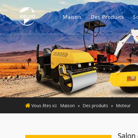
Maison
Des Produits
S
Moteur
Accessoires d'ex
Petites machine
Moteur d'occasi
Machines d'occa
Vous êtes ici:
Maison
»
Des produits
»
Moteur
Salon