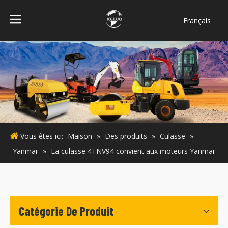
Français
فارسی
Bahasa
indonesia
Türk dili
ไทย
Italiano
Deutsch
Vous êtes ici:
Maison
»
Des produits
»
Culasse
»
Português
Yanmar
»
La culasse 4TNV94 convient aux moteurs Yanmar
Español
Pусский
English
Catégorie De Produit