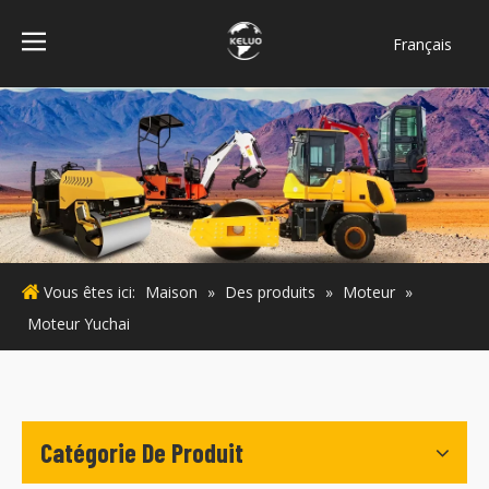
Français
فارسی
Bahasa
indonesia
Türk dili
ไทย
Italiano
Deutsch
Vous êtes ici:
Maison
»
Des produits
»
Moteur
»
Português
Moteur Yuchai
Español
Pусский
English
Catégorie De Produit