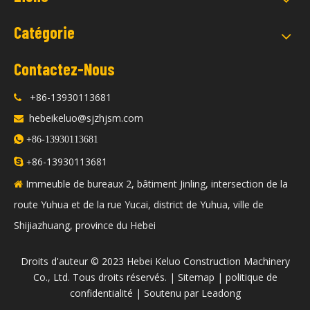
Catégorie
Contactez-Nous
+86-13930113681

hebeikeluo@sjzhjsm.com


+86-13930113681
86-13930113681

+
Immeuble de bureaux 2, bâtiment Jinling, intersection de la

route Yuhua et de la rue Yucai, district de Yuhua, ville de
Shijiazhuang, province du Hebei
​Droits d'auteur © 2023 Hebei Keluo Construction Machinery
Co., Ltd. Tous droits réservés. |
Sitemap
|
politique de
confidentialité
| Soutenu par
Leadong