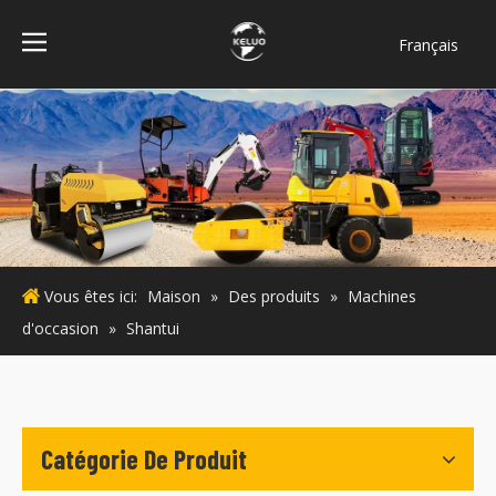
Français
فارسی
Bahasa
indonesia
Türk dili
ไทย
Italiano
Deutsch
Vous êtes ici:
Maison
»
Des produits
»
Machines
Português
d'occasion
»
Shantui
Español
Pусский
English
Catégorie De Produit