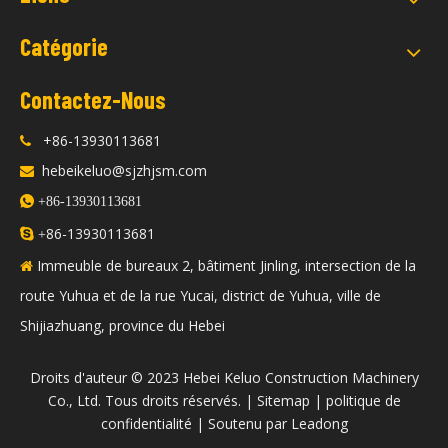
Catégorie
Contactez-Nous
+86-13930113681

hebeikeluo@sjzhjsm.com


+86-13930113681
86-13930113681

+
Immeuble de bureaux 2, bâtiment Jinling, intersection de la

route Yuhua et de la rue Yucai, district de Yuhua, ville de
Shijiazhuang, province du Hebei
​Droits d'auteur © 2023 Hebei Keluo Construction Machinery
Co., Ltd. Tous droits réservés. |
Sitemap
|
politique de
confidentialité
| Soutenu par
Leadong