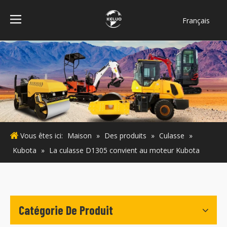
Français
فارسی
Bahasa
indonesia
Türk dili
ไทย
Italiano
Deutsch
Vous êtes ici:
Maison
»
Des produits
»
Culasse
»
Português
Kubota
»
La culasse D1305 convient au moteur Kubota
Español
Pусский
English
Catégorie De Produit